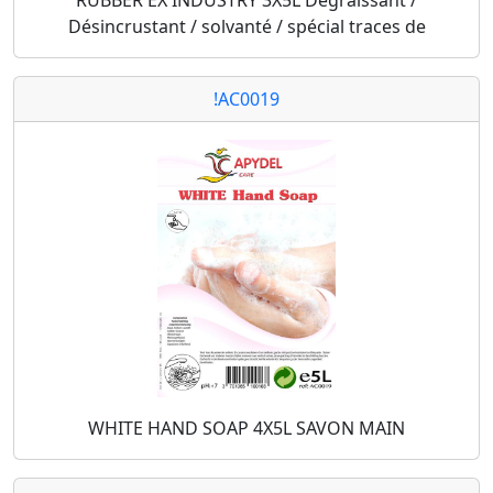
RUBBER EX INDUSTRY 3X5L Dégraissant /
Désincrustant / solvanté / spécial traces de
!AC0019
WHITE HAND SOAP 4X5L SAVON MAIN