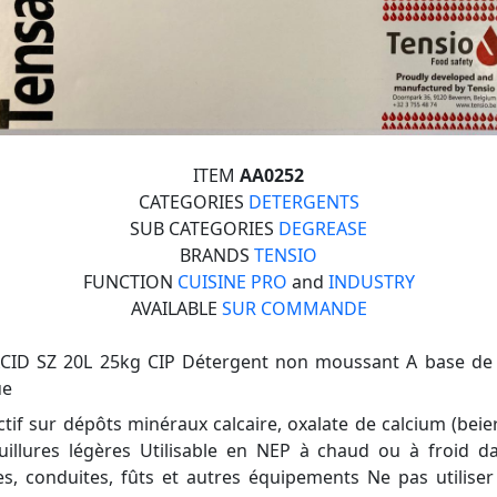
ITEM
AA0252
CATEGORIES
DETERGENTS
SUB CATEGORIES
DEGREASE
BRANDS
TENSIO
FUNCTION
CUISINE PRO
and
INDUSTRY
AVAILABLE
SUR COMMANDE
CID SZ 20L 25kg CIP Détergent non moussant A base de l
ue
ctif sur dépôts minéraux calcaire, oxalate de calcium (beier
uillures légères Utilisable en NEP à chaud ou à froid d
es, conduites, fûts et autres équipements Ne pas utiliser