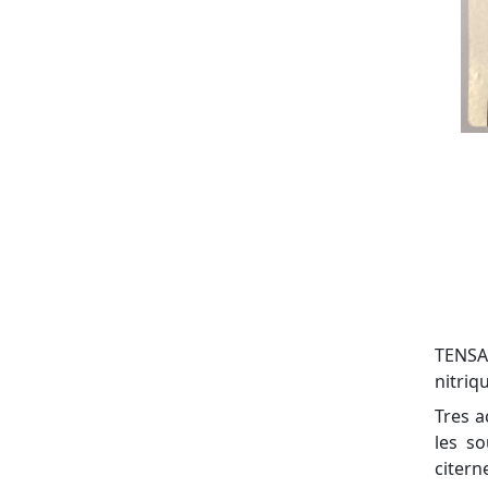
TENSA
nitriq
Tres a
les so
citern