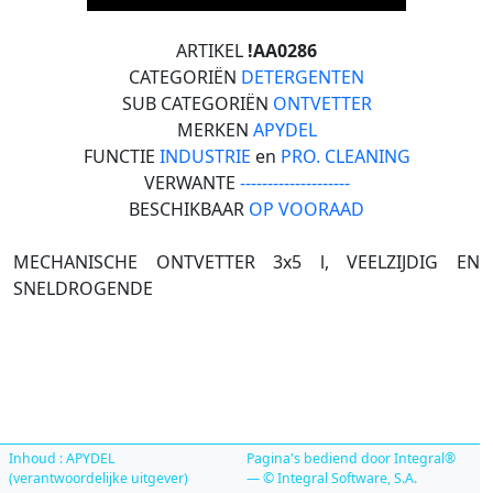
ARTIKEL
!AA0286
CATEGORIËN
DETERGENTEN
SUB CATEGORIËN
ONTVETTER
MERKEN
APYDEL
FUNCTIE
INDUSTRIE
en
PRO. CLEANING
VERWANTE
--------------------
BESCHIKBAAR
OP VOORAAD
MECHANISCHE ONTVETTER 3x5 l, VEELZIJDIG EN
SNELDROGENDE
Inhoud : APYDEL
Pagina's bediend door Integral®
(verantwoordelijke uitgever)
— © Integral Software, S.A.