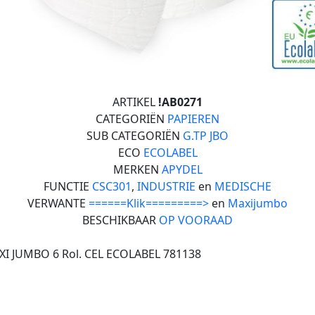
ARTIKEL
!AB0271
CATEGORIËN
PAPIEREN
SUB CATEGORIËN
G.TP JBO
ECO
ECOLABEL
MERKEN
APYDEL
FUNCTIE
CSC301
,
INDUSTRIE
en
MEDISCHE
VERWANTE
======Klik=========>
en
Maxijumbo
BESCHIKBAAR
OP VOORAAD
XI JUMBO 6 Rol. CEL ECOLABEL 781138