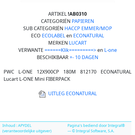
ARTIKEL
!AB0310
CATEGORIËN
PAPIEREN
SUB CATEGORIËN
HACCP EMMER/MOP
ECO
ECOLABEL
en
ECONATURAL
MERKEN
LUCART
VERWANTE
======Klik=========>
en
L-one
BESCHIKBAAR
+- 10 DAGEN
PWC L-ONE 12X900CP 180M 812170 ECONATURAL
Lucart L-ONE Mini FIBERPACK
UITLEG ECONATURAL
Inhoud : APYDEL
Pagina's bediend door Integral®
(verantwoordelijke uitgever)
— © Integral Software, S.A.