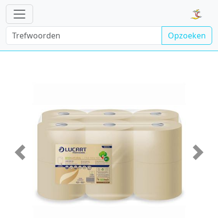
Opzoeken
Vorige
Volge