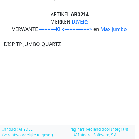
ARTIKEL
AB0214
MERKEN
DIVERS
VERWANTE
======Klik=========>
en
Maxijumbo
DISP TP JUMBO QUARTZ
Inhoud : APYDEL
Pagina's bediend door Integral®
(verantwoordelijke uitgever)
— © Integral Software, S.A.