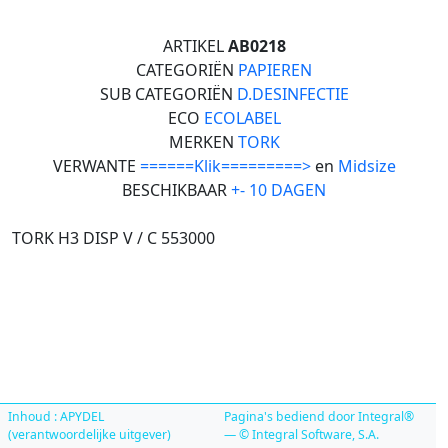
ARTIKEL
AB0218
CATEGORIËN
PAPIEREN
SUB CATEGORIËN
D.DESINFECTIE
ECO
ECOLABEL
MERKEN
TORK
VERWANTE
======Klik=========>
en
Midsize
BESCHIKBAAR
+- 10 DAGEN
TORK H3 DISP V / C 553000
Inhoud : APYDEL
Pagina's bediend door Integral®
(verantwoordelijke uitgever)
— © Integral Software, S.A.