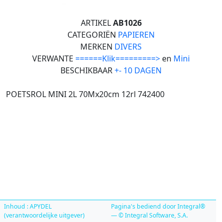
ARTIKEL
AB1026
CATEGORIËN
PAPIEREN
MERKEN
DIVERS
VERWANTE
======Klik=========>
en
Mini
BESCHIKBAAR
+- 10 DAGEN
POETSROL MINI 2L 70Mx20cm 12rl 742400
Inhoud : APYDEL
Pagina's bediend door Integral®
(verantwoordelijke uitgever)
— © Integral Software, S.A.