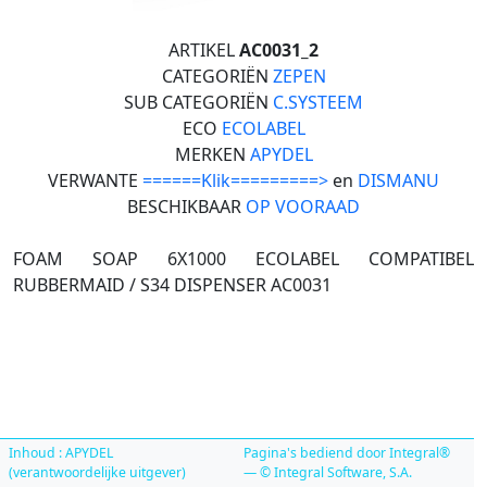
ARTIKEL
AC0031_2
CATEGORIËN
ZEPEN
SUB CATEGORIËN
C.SYSTEEM
ECO
ECOLABEL
MERKEN
APYDEL
VERWANTE
======Klik=========>
en
DISMANU
BESCHIKBAAR
OP VOORAAD
FOAM SOAP 6X1000 ECOLABEL COMPATIBEL
RUBBERMAID / S34 DISPENSER AC0031
Inhoud : APYDEL
Pagina's bediend door Integral®
(verantwoordelijke uitgever)
— © Integral Software, S.A.