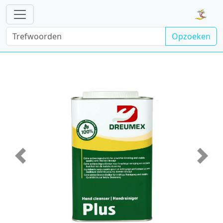
Opzoeken
Vorige
Volge