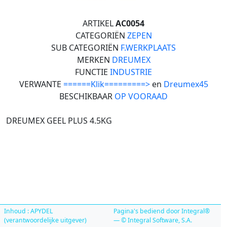
ARTIKEL
AC0054
CATEGORIËN
ZEPEN
SUB CATEGORIËN
F.WERKPLAATS
MERKEN
DREUMEX
FUNCTIE
INDUSTRIE
VERWANTE
======Klik=========>
en
Dreumex45
BESCHIKBAAR
OP VOORAAD
DREUMEX GEEL PLUS 4.5KG
Inhoud : APYDEL
Pagina's bediend door Integral®
(verantwoordelijke uitgever)
— © Integral Software, S.A.