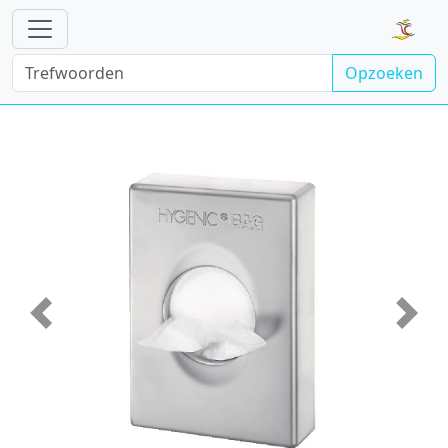
Opzoeken
Vorige
Volge