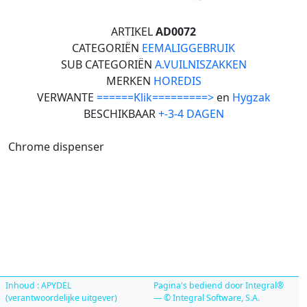
ARTIKEL
AD0072
CATEGORIËN
EEMALIGGEBRUIK
SUB CATEGORIËN
A.VUILNISZAKKEN
MERKEN
HOREDIS
VERWANTE
======Klik=========>
en
Hygzak
BESCHIKBAAR
+-3-4 DAGEN
Chrome dispenser
Inhoud : APYDEL
Pagina's bediend door Integral®
(verantwoordelijke uitgever)
— © Integral Software, S.A.