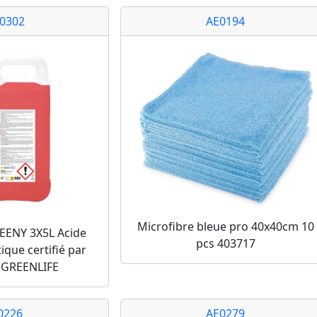
A0302
AE0194
Microfibre bleue pro 40x40cm 10
EENY 3X5L Acide
pcs 403717
tique certifié par
 GREENLIFE
0226
AE0279