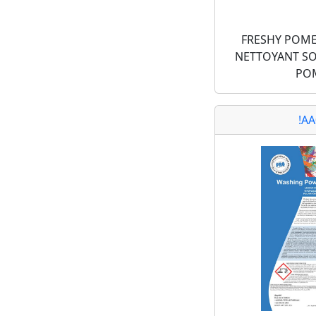
FRESHY POME
NETTOYANT S
PO
!A