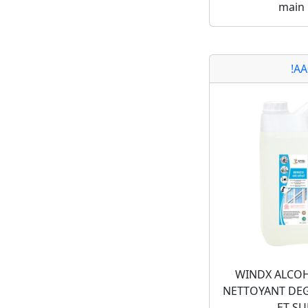
main
!A
WINDX ALCOH
NETTOYANT DEG
ET S