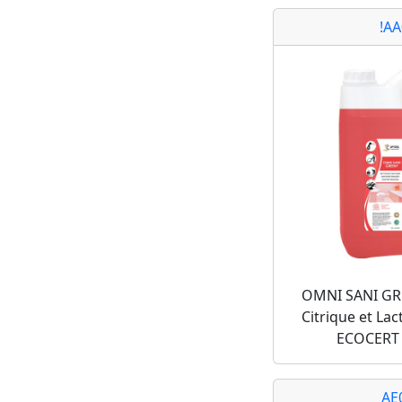
!A
OMNI SANI GR
Citrique et Lac
ECOCERT
AE