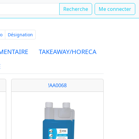
Recherche
Me connecter
Numéro
Désignation
o
Désignation
MENTAIRE
TAKEAWAY/HORECA
E
!AA0068