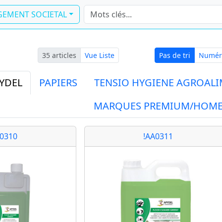
EMENT SOCIETAL
Pas de tri
35 articles
Vue Liste
Pas de tri
Numér
PYDEL
PAPIERS
TENSIO HYGIENE AGROALI
MARQUES PREMIUM/HOM
A0310
!AA0311