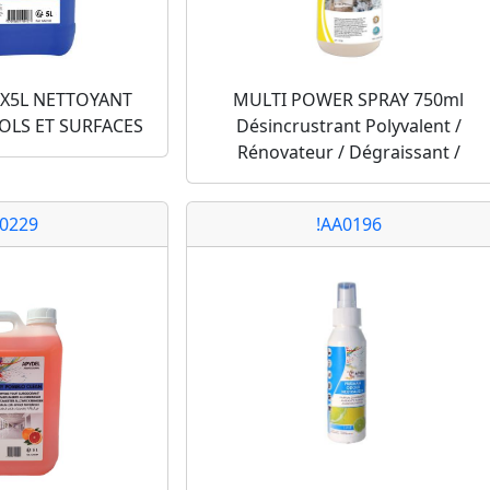
3X5L NETTOYANT
MULTI POWER SPRAY 750ml
OLS ET SURFACES
Désincrustrant Polyvalent /
Rénovateur / Dégraissant /
A0229
!AA0196