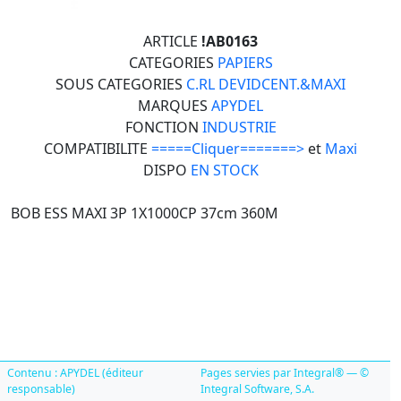
ARTICLE
!AB0163
CATEGORIES
PAPIERS
SOUS CATEGORIES
C.RL DEVIDCENT.&MAXI
MARQUES
APYDEL
FONCTION
INDUSTRIE
COMPATIBILITE
=====Cliquer=======>
et
Maxi
DISPO
EN STOCK
BOB ESS MAXI 3P 1X1000CP 37cm 360M
Contenu : APYDEL (éditeur
Pages servies par Integral® — ©
responsable)
Integral Software, S.A.